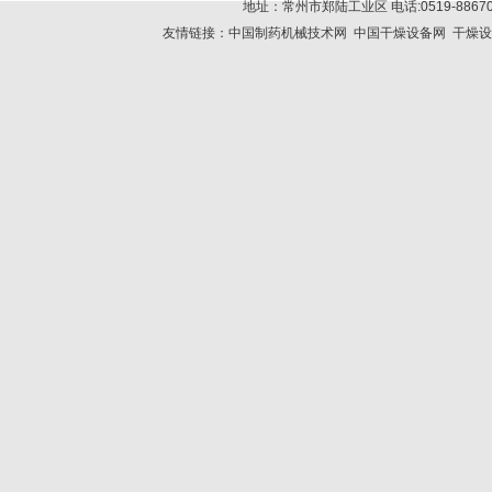
地址：常州市郑陆工业区 电话:0519-886705
友情链接：
中国制药机械技术网
中国干燥设备网
干燥设