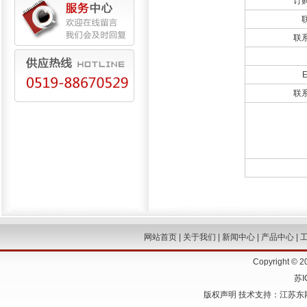
订
联
E
联
网站首页
|
关于我们
|
新闻中心
|
产品中心
|
Copyright
苏I
版权声明
技术支持：
江苏东